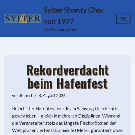
Sylter Shanty Chor
Zum
von 1977
Inhalt
Alle Freunde an Bord
springen
Rekordverdacht
beim Hafenfest
von
Robert
8. August 2026
Beim Lister Hafenfest wurde am Samstag Geschichte
geschrieben – gleich in mehreren Disziplinen. Während
die Veranstalter stolz das längste Fischbrötchen der
Welt präsentierten (stramme 50 Meter, garantiert ohne