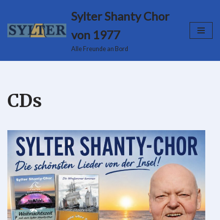
Sylter Shanty Chor
Zum
von 1977
Inhalt
Alle Freunde an Bord
springen
CDs