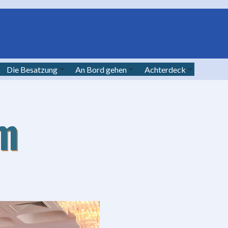
Die Besatzung
An Bord gehen
Achterdeck
um