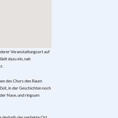
derer Veranstaltungsort auf
ädt dazu ein, nah
z.
men des Chors den Raum
 Zeit, in der Geschichten noch
der Nase, und ringsum
de deshalb der perfekte Ort