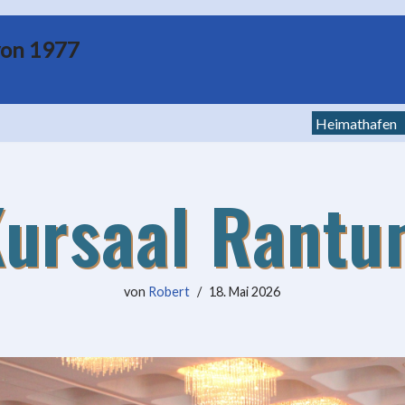
von 1977
Heimathafen
ursaal Rant
von
Robert
18. Mai 2026