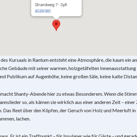
Strandweg 7 - Sylt
anzeigen
des Kursaals in Rantum entsteht eine Atmosphäre, die kaum ein an
ische Gebäude mit seiner warmen, holzgetäfelten Innenausstattung l
und Publikum auf Augenhöhe, keine großen Säle, keine kalte Distan
 macht Shanty-Abende hier zu etwas Besonderem. Wenn die Stim
mannslieder so, als kämen sie wirklich aus einer anderen Zeit – einer
Das Reet über den Köpfen, der Geruch von Holz und Meerluft in 
ummen, lachen.
aus. Er ist ein Treffpunkt – für Insulaner wie für Gäste – und gera