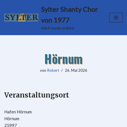
Sylter Shanty Chor
Zum
von 1977
Inhalt
Alle Freunde an Bord
springen
Hörnum
von
Robert
26. Mai 2026
Veranstaltungsort
Hafen Hörnum
Hörnum
25997